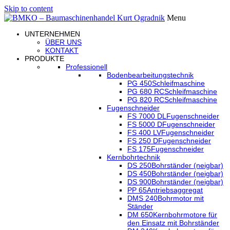
Skip to content
Menu
UNTERNEHMEN
ÜBER UNS
KONTAKT
PRODUKTE
Professionell
Bodenbearbeitungstechnik
PG 450
Schleifmaschine
PG 680 RC
Schleifmaschine
PG 820 RC
Schleifmaschine
Fugenschneider
FS 7000 DL
Fugenschneider
FS 5000 D
Fugenschneider
FS 400 LV
Fugenschneider
FS 250 D
Fugenschneider
FS 175
Fugenschneider
Kernbohrtechnik
DS 250
Bohrständer (neigbar)
DS 450
Bohrständer (neigbar)
DS 900
Bohrständer (neigbar)
PP 65
Antriebsaggregat
DMS 240
Bohrmotor mit
Ständer
DM 650
Kernbohrmotore für
den Einsatz mit Bohrständer