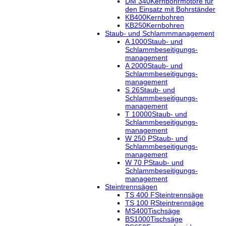
DM 340
Kernbohrmotore für
den Einsatz mit Bohrständer
KB400
Kernbohren
KB250
Kernbohren
Staub- und Schlammmanagement
A 1000
Staub- und
Schlammbeseitigungs-
management
A 2000
Staub- und
Schlammbeseitigungs-
management
S 26
Staub- und
Schlammbeseitigungs-
management
T 10000
Staub- und
Schlammbeseitigungs-
management
W 250 P
Staub- und
Schlammbeseitigungs-
management
W 70 P
Staub- und
Schlammbeseitigungs-
management
Steintrennsägen
TS 400 F
Steintrennsäge
TS 100 R
Steintrennsäge
MS400
Tischsäge
BS1000
Tischsäge