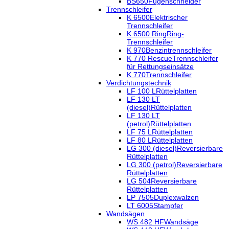
BS650
Fugenschneider
Trennschleifer
K 6500
Elektrischer
Trennschleifer
K 6500 Ring
Ring-
Trennschleifer
K 970
Benzintrennschleifer
K 770 Rescue
Trennschleifer
für Rettungseinsätze
K 770
Trennschleifer
Verdichtungstechnik
LF 100 L
Rüttelplatten
LF 130 LT
(diesel)
Rüttelplatten
LF 130 LT
(petrol)
Rüttelplatten
LF 75 L
Rüttelplatten
LF 80 L
Rüttelplatten
LG 300 (diesel)
Reversierbare
Rüttelplatten
LG 300 (petrol)
Reversierbare
Rüttelplatten
LG 504
Reversierbare
Rüttelplatten
LP 7505
Duplexwalzen
LT 6005
Stampfer
Wandsägen
WS 482 HF
Wandsäge