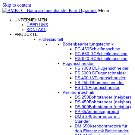
Skip to content
Menu
UNTERNEHMEN
ÜBER UNS
KONTAKT
PRODUKTE
Professionell
Bodenbearbeitungstechnik
PG 450
Schleifmaschine
PG 680 RC
Schleifmaschine
PG 820 RC
Schleifmaschine
Fugenschneider
FS 7000 DL
Fugenschneider
FS 5000 D
Fugenschneider
FS 400 LV
Fugenschneider
FS 250 D
Fugenschneider
FS 175
Fugenschneider
Kernbohrtechnik
DS 250
Bohrständer (neigbar)
DS 450
Bohrständer (neigbar)
DS 900
Bohrständer (neigbar)
PP 65
Antriebsaggregat
DMS 240
Bohrmotor mit
Ständer
DM 650
Kernbohrmotore für
den Einsatz mit Bohrständer