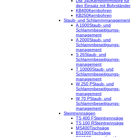
DM 340
Kernbohrmotore für
den Einsatz mit Bohrständer
KB400
Kernbohren
KB250
Kernbohren
Staub- und Schlammmanagement
A 1000
Staub- und
Schlammbeseitigungs-
management
A 2000
Staub- und
Schlammbeseitigungs-
management
S 26
Staub- und
Schlammbeseitigungs-
management
T 10000
Staub- und
Schlammbeseitigungs-
management
W 250 P
Staub- und
Schlammbeseitigungs-
management
W 70 P
Staub- und
Schlammbeseitigungs-
management
Steintrennsägen
TS 400 F
Steintrennsäge
TS 100 R
Steintrennsäge
MS400
Tischsäge
BS1000
Tischsäge