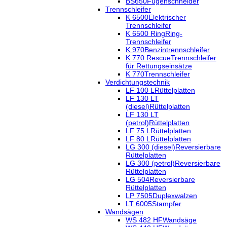
BS650
Fugenschneider
Trennschleifer
K 6500
Elektrischer
Trennschleifer
K 6500 Ring
Ring-
Trennschleifer
K 970
Benzintrennschleifer
K 770 Rescue
Trennschleifer
für Rettungseinsätze
K 770
Trennschleifer
Verdichtungstechnik
LF 100 L
Rüttelplatten
LF 130 LT
(diesel)
Rüttelplatten
LF 130 LT
(petrol)
Rüttelplatten
LF 75 L
Rüttelplatten
LF 80 L
Rüttelplatten
LG 300 (diesel)
Reversierbare
Rüttelplatten
LG 300 (petrol)
Reversierbare
Rüttelplatten
LG 504
Reversierbare
Rüttelplatten
LP 7505
Duplexwalzen
LT 6005
Stampfer
Wandsägen
WS 482 HF
Wandsäge