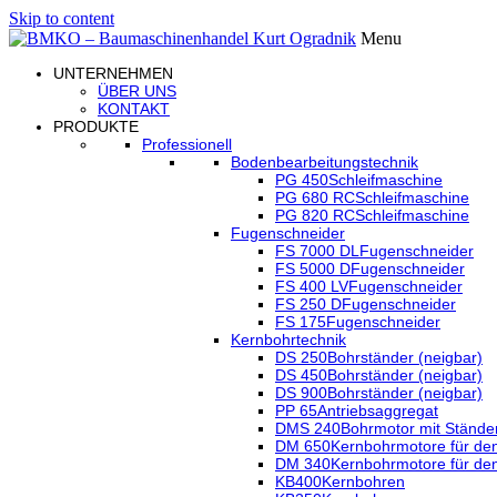
Skip to content
Menu
UNTERNEHMEN
ÜBER UNS
KONTAKT
PRODUKTE
Professionell
Bodenbearbeitungstechnik
PG 450
Schleifmaschine
PG 680 RC
Schleifmaschine
PG 820 RC
Schleifmaschine
Fugenschneider
FS 7000 DL
Fugenschneider
FS 5000 D
Fugenschneider
FS 400 LV
Fugenschneider
FS 250 D
Fugenschneider
FS 175
Fugenschneider
Kernbohrtechnik
DS 250
Bohrständer (neigbar)
DS 450
Bohrständer (neigbar)
DS 900
Bohrständer (neigbar)
PP 65
Antriebsaggregat
DMS 240
Bohrmotor mit Stände
DM 650
Kernbohrmotore für den
DM 340
Kernbohrmotore für den
KB400
Kernbohren