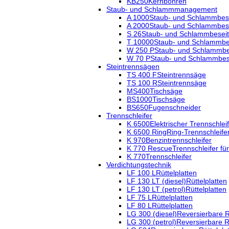
KB250
Kernbohren
Staub- und Schlammmanagement
A 1000
Staub- und Schlammbes
A 2000
Staub- und Schlammbes
S 26
Staub- und Schlammbesei
T 10000
Staub- und Schlammb
W 250 P
Staub- und Schlammb
W 70 P
Staub- und Schlammbe
Steintrennsägen
TS 400 F
Steintrennsäge
TS 100 R
Steintrennsäge
MS400
Tischsäge
BS1000
Tischsäge
BS650
Fugenschneider
Trennschleifer
K 6500
Elektrischer Trennschlei
K 6500 Ring
Ring-Trennschleife
K 970
Benzintrennschleifer
K 770 Rescue
Trennschleifer fü
K 770
Trennschleifer
Verdichtungstechnik
LF 100 L
Rüttelplatten
LF 130 LT (diesel)
Rüttelplatten
LF 130 LT (petrol)
Rüttelplatten
LF 75 L
Rüttelplatten
LF 80 L
Rüttelplatten
LG 300 (diesel)
Reversierbare R
LG 300 (petrol)
Reversierbare R