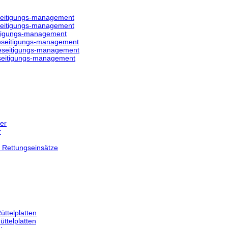
eitigungs-management
eitigungs-management
tigungs-management
eseitigungs-management
eseitigungs-management
seitigungs-management
fer
r
r Rettungseinsätze
üttelplatten
üttelplatten