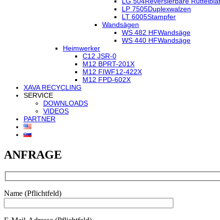
LG 504
Reversierbare Rüttelpla
LP 7505
Duplexwalzen
LT 6005
Stampfer
Wandsägen
WS 482 HF
Wandsäge
WS 440 HF
Wandsäge
Heimwerker
C12 JSR-0
M12 BPRT-201X
M12 FIWF12-422X
M12 FPD-602X
XAVA RECYCLING
SERVICE
DOWNLOADS
VIDEOS
PARTNER
ANFRAGE
Name (Pflichtfeld)