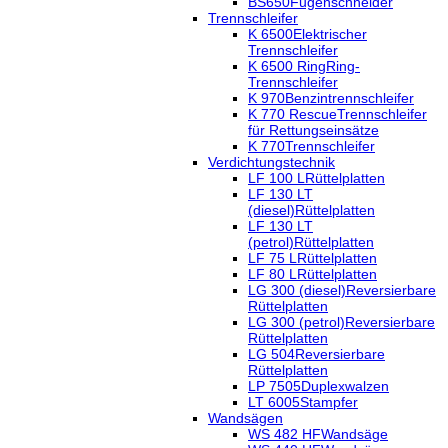
BS650
Fugenschneider
Trennschleifer
K 6500
Elektrischer
Trennschleifer
K 6500 Ring
Ring-
Trennschleifer
K 970
Benzintrennschleifer
K 770 Rescue
Trennschleifer
für Rettungseinsätze
K 770
Trennschleifer
Verdichtungstechnik
LF 100 L
Rüttelplatten
LF 130 LT
(diesel)
Rüttelplatten
LF 130 LT
(petrol)
Rüttelplatten
LF 75 L
Rüttelplatten
LF 80 L
Rüttelplatten
LG 300 (diesel)
Reversierbare
Rüttelplatten
LG 300 (petrol)
Reversierbare
Rüttelplatten
LG 504
Reversierbare
Rüttelplatten
LP 7505
Duplexwalzen
LT 6005
Stampfer
Wandsägen
WS 482 HF
Wandsäge