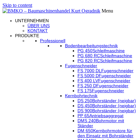
Skip to content
Menu
UNTERNEHMEN
ÜBER UNS
KONTAKT
PRODUKTE
Professionell
Bodenbearbeitungstechnik
PG 450
Schleifmaschine
PG 680 RC
Schleifmaschine
PG 820 RC
Schleifmaschine
Fugenschneider
FS 7000 DL
Fugenschneider
FS 5000 D
Fugenschneider
FS 400 LV
Fugenschneider
FS 250 D
Fugenschneider
FS 175
Fugenschneider
Kernbohrtechnik
DS 250
Bohrständer (neigbar)
DS 450
Bohrständer (neigbar)
DS 900
Bohrständer (neigbar)
PP 65
Antriebsaggregat
DMS 240
Bohrmotor mit
Ständer
DM 650
Kernbohrmotore für
den Einsatz mit Bohrständer