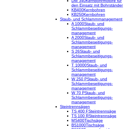
DM 340
Kernbohrmotore für
den Einsatz mit Bohrständer
KB400
Kernbohren
KB250
Kernbohren
Staub- und Schlammmanagement
A 1000
Staub- und
Schlammbeseitigungs-
management
A 2000
Staub- und
Schlammbeseitigungs-
management
S 26
Staub- und
Schlammbeseitigungs-
management
T 10000
Staub- und
Schlammbeseitigungs-
management
W 250 P
Staub- und
Schlammbeseitigungs-
management
W 70 P
Staub- und
Schlammbeseitigungs-
management
Steintrennsägen
TS 400 F
Steintrennsäge
TS 100 R
Steintrennsäge
MS400
Tischsäge
BS1000
Tischsäge