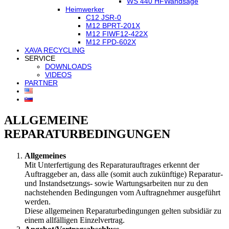
WS 440 HF
Wandsäge
Heimwerker
C12 JSR-0
M12 BPRT-201X
M12 FIWF12-422X
M12 FPD-602X
XAVA RECYCLING
SERVICE
DOWNLOADS
VIDEOS
PARTNER
ALLGEMEINE
REPARATURBEDINGUNGEN
Allgemeines
Mit Unterfertigung des Reparaturauftrages erkennt der
Auftraggeber an, dass alle (somit auch zukünftige) Reparatur-
und Instandsetzungs- sowie Wartungsarbeiten nur zu den
nachstehenden Bedingungen vom Auftragnehmer ausgeführt
werden.
Diese allgemeinen Reparaturbedingungen gelten subsidiär zu
einem allfälligen Einzelvertrag.