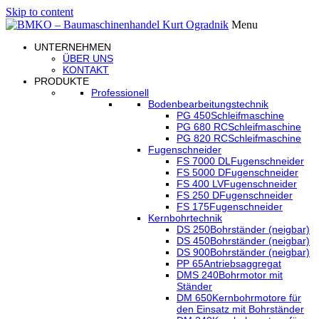
Skip to content
Menu
UNTERNEHMEN
ÜBER UNS
KONTAKT
PRODUKTE
Professionell
Bodenbearbeitungstechnik
PG 450
Schleifmaschine
PG 680 RC
Schleifmaschine
PG 820 RC
Schleifmaschine
Fugenschneider
FS 7000 DL
Fugenschneider
FS 5000 D
Fugenschneider
FS 400 LV
Fugenschneider
FS 250 D
Fugenschneider
FS 175
Fugenschneider
Kernbohrtechnik
DS 250
Bohrständer (neigbar)
DS 450
Bohrständer (neigbar)
DS 900
Bohrständer (neigbar)
PP 65
Antriebsaggregat
DMS 240
Bohrmotor mit
Ständer
DM 650
Kernbohrmotore für
den Einsatz mit Bohrständer