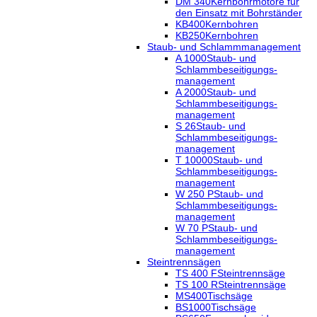
DM 340
Kernbohrmotore für
den Einsatz mit Bohrständer
KB400
Kernbohren
KB250
Kernbohren
Staub- und Schlammmanagement
A 1000
Staub- und
Schlammbeseitigungs-
management
A 2000
Staub- und
Schlammbeseitigungs-
management
S 26
Staub- und
Schlammbeseitigungs-
management
T 10000
Staub- und
Schlammbeseitigungs-
management
W 250 P
Staub- und
Schlammbeseitigungs-
management
W 70 P
Staub- und
Schlammbeseitigungs-
management
Steintrennsägen
TS 400 F
Steintrennsäge
TS 100 R
Steintrennsäge
MS400
Tischsäge
BS1000
Tischsäge