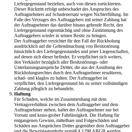
Liefergegenstand beziehen, auch von diesen zurücktreten.
Dieser Rücktritt erfolgt unbeschadet des Anspruches des
Auftragnehmers auf Schadenersatz wegen Nichterfüllung. Im
Falle des Verzuges des Auftraggebers mit seiner Zahlung hat
der Auftragnehmer das darüber hinaus gehende Recht, den
Liefergegenstand eigenmächtig und ohne Zustimmung des
Auftraggebers wieder in seinen Besitz zu bringen.
Der Auftraggeber verzichtet für den Fall der Rückholung
ausdrücklich auf die Geltendmachung von Besitzstörung
hinsichtlich des Liefergegenstandes und jener Liegenschaften,
auf denen sich dieser befindet. Er verpflichtet sich weiters,
den Verkäufer bezüglich aller Besitzstörungs- oder
Unterlassungsansprüche Dritter, die aus der Ausübung des
Rückholungsrechtes durch den Auftragnehmer resultieren,
schad- und klaglos zu halten. Der Auftraggeber ist
verpflichtet, den Liefergegenstand bis zu seiner vollständigen
Zahlung pfleglich zu behandeln.
Haftung
Für Schäden, welche im Zusammenhang mit dem
Vertragsverhältnis zwischen dem Auftraggeber und dem
Auftragnehmer stehen, haftet der Auftragnehmer nur bei
Vorsatz und krass-grober Fahrlässigkeit. Die Haftung für
entgangenen Gewinn, mittelbare und Folgeschäden und
Schäden aus Ansprüchen Dritter gegenüber dem Auftraggeber
und die Beweislastumkehr gemäß § 1298 ABGB werden