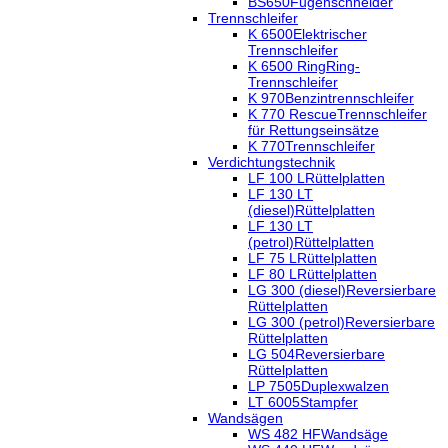
BS650
Fugenschneider
Trennschleifer
K 6500
Elektrischer
Trennschleifer
K 6500 Ring
Ring-
Trennschleifer
K 970
Benzintrennschleifer
K 770 Rescue
Trennschleifer
für Rettungseinsätze
K 770
Trennschleifer
Verdichtungstechnik
LF 100 L
Rüttelplatten
LF 130 LT
(diesel)
Rüttelplatten
LF 130 LT
(petrol)
Rüttelplatten
LF 75 L
Rüttelplatten
LF 80 L
Rüttelplatten
LG 300 (diesel)
Reversierbare
Rüttelplatten
LG 300 (petrol)
Reversierbare
Rüttelplatten
LG 504
Reversierbare
Rüttelplatten
LP 7505
Duplexwalzen
LT 6005
Stampfer
Wandsägen
WS 482 HF
Wandsäge