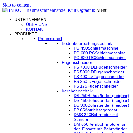
Skip to content
Menu
UNTERNEHMEN
ÜBER UNS
KONTAKT
PRODUKTE
Professionell
Bodenbearbeitungstechnik
PG 450
Schleifmaschine
PG 680 RC
Schleifmaschine
PG 820 RC
Schleifmaschine
Fugenschneider
FS 7000 DL
Fugenschneider
FS 5000 D
Fugenschneider
FS 400 LV
Fugenschneider
FS 250 D
Fugenschneider
FS 175
Fugenschneider
Kernbohrtechnik
DS 250
Bohrständer (neigbar)
DS 450
Bohrständer (neigbar)
DS 900
Bohrständer (neigbar)
PP 65
Antriebsaggregat
DMS 240
Bohrmotor mit
Ständer
DM 650
Kernbohrmotore für
den Einsatz mit Bohrständer