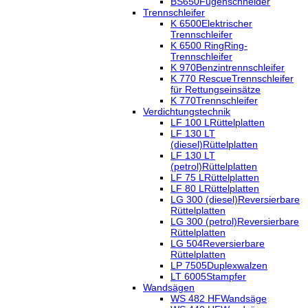
BS650
Fugenschneider
Trennschleifer
K 6500
Elektrischer
Trennschleifer
K 6500 Ring
Ring-
Trennschleifer
K 970
Benzintrennschleifer
K 770 Rescue
Trennschleifer
für Rettungseinsätze
K 770
Trennschleifer
Verdichtungstechnik
LF 100 L
Rüttelplatten
LF 130 LT
(diesel)
Rüttelplatten
LF 130 LT
(petrol)
Rüttelplatten
LF 75 L
Rüttelplatten
LF 80 L
Rüttelplatten
LG 300 (diesel)
Reversierbare
Rüttelplatten
LG 300 (petrol)
Reversierbare
Rüttelplatten
LG 504
Reversierbare
Rüttelplatten
LP 7505
Duplexwalzen
LT 6005
Stampfer
Wandsägen
WS 482 HF
Wandsäge