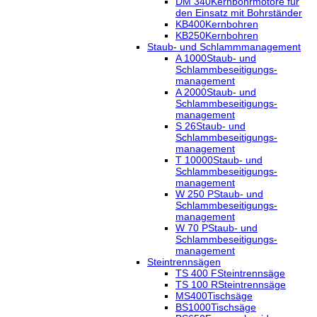
DM 340
Kernbohrmotore für
den Einsatz mit Bohrständer
KB400
Kernbohren
KB250
Kernbohren
Staub- und Schlammmanagement
A 1000
Staub- und
Schlammbeseitigungs-
management
A 2000
Staub- und
Schlammbeseitigungs-
management
S 26
Staub- und
Schlammbeseitigungs-
management
T 10000
Staub- und
Schlammbeseitigungs-
management
W 250 P
Staub- und
Schlammbeseitigungs-
management
W 70 P
Staub- und
Schlammbeseitigungs-
management
Steintrennsägen
TS 400 F
Steintrennsäge
TS 100 R
Steintrennsäge
MS400
Tischsäge
BS1000
Tischsäge