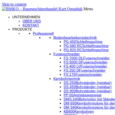
Skip to content
Menu
UNTERNEHMEN
ÜBER UNS
KONTAKT
PRODUKTE
Professionell
Bodenbearbeitungstechnik
PG 450
Schleifmaschine
PG 680 RC
Schleifmaschine
PG 820 RC
Schleifmaschine
Fugenschneider
FS 7000 DL
Fugenschneider
FS 5000 D
Fugenschneider
FS 400 LV
Fugenschneider
FS 250 D
Fugenschneider
FS 175
Fugenschneider
Kernbohrtechnik
DS 250
Bohrständer (neigbar)
DS 450
Bohrständer (neigbar)
DS 900
Bohrständer (neigbar)
PP 65
Antriebsaggregat
DMS 240
Bohrmotor mit Stände
DM 650
Kernbohrmotore für den
DM 340
Kernbohrmotore für den
KB400
Kernbohren