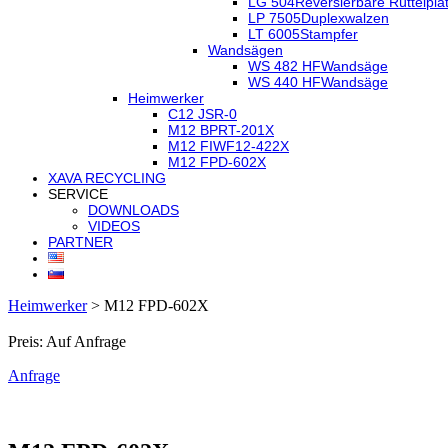
LG 504
Reversierbare Rüttelpla
LP 7505
Duplexwalzen
LT 6005
Stampfer
Wandsägen
WS 482 HF
Wandsäge
WS 440 HF
Wandsäge
Heimwerker
C12 JSR-0
M12 BPRT-201X
M12 FIWF12-422X
M12 FPD-602X
XAVA RECYCLING
SERVICE
DOWNLOADS
VIDEOS
PARTNER
Heimwerker
>
M12 FPD-602X
Preis: Auf Anfrage
Anfrage