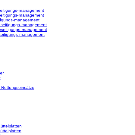
eitigungs-management
eitigungs-management
tigungs-management
eseitigungs-management
eseitigungs-management
seitigungs-management
fer
r
r Rettungseinsätze
üttelplatten
üttelplatten