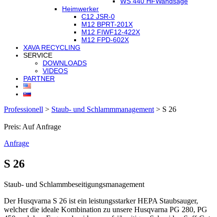
WS 440 HF
Wandsäge
Heimwerker
C12 JSR-0
M12 BPRT-201X
M12 FIWF12-422X
M12 FPD-602X
XAVA RECYCLING
SERVICE
DOWNLOADS
VIDEOS
PARTNER
Professionell
>
Staub- und Schlammmanagement
>
S 26
Preis: Auf Anfrage
Anfrage
S 26
Staub- und Schlammbeseitigungsmanagement
Der Husqvarna S 26 ist ein leistungsstarker HEPA Staubsauger,
welcher die ideale Kombination zu unsere Husqvarna PG 280, PG