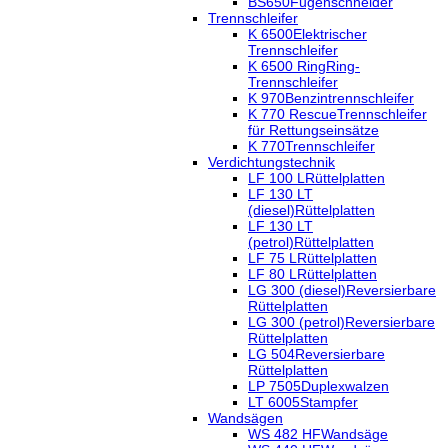
BS650
Fugenschneider
Trennschleifer
K 6500
Elektrischer
Trennschleifer
K 6500 Ring
Ring-
Trennschleifer
K 970
Benzintrennschleifer
K 770 Rescue
Trennschleifer
für Rettungseinsätze
K 770
Trennschleifer
Verdichtungstechnik
LF 100 L
Rüttelplatten
LF 130 LT
(diesel)
Rüttelplatten
LF 130 LT
(petrol)
Rüttelplatten
LF 75 L
Rüttelplatten
LF 80 L
Rüttelplatten
LG 300 (diesel)
Reversierbare
Rüttelplatten
LG 300 (petrol)
Reversierbare
Rüttelplatten
LG 504
Reversierbare
Rüttelplatten
LP 7505
Duplexwalzen
LT 6005
Stampfer
Wandsägen
WS 482 HF
Wandsäge