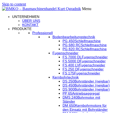
Skip to content
Menu
UNTERNEHMEN
ÜBER UNS
KONTAKT
PRODUKTE
Professionell
Bodenbearbeitungstechnik
PG 450
Schleifmaschine
PG 680 RC
Schleifmaschine
PG 820 RC
Schleifmaschine
Fugenschneider
FS 7000 DL
Fugenschneider
FS 5000 D
Fugenschneider
FS 400 LV
Fugenschneider
FS 250 D
Fugenschneider
FS 175
Fugenschneider
Kernbohrtechnik
DS 250
Bohrständer (neigbar)
DS 450
Bohrständer (neigbar)
DS 900
Bohrständer (neigbar)
PP 65
Antriebsaggregat
DMS 240
Bohrmotor mit
Ständer
DM 650
Kernbohrmotore für
den Einsatz mit Bohrständer