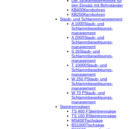
DM 340
Kernbohrmotore für
den Einsatz mit Bohrständer
KB400
Kernbohren
KB250
Kernbohren
Staub- und Schlammmanagement
A 1000
Staub- und
Schlammbeseitigungs-
management
A 2000
Staub- und
Schlammbeseitigungs-
management
S 26
Staub- und
Schlammbeseitigungs-
management
T 10000
Staub- und
Schlammbeseitigungs-
management
W 250 P
Staub- und
Schlammbeseitigungs-
management
W 70 P
Staub- und
Schlammbeseitigungs-
management
Steintrennsägen
TS 400 F
Steintrennsäge
TS 100 R
Steintrennsäge
MS400
Tischsäge
BS1000
Tischsäge