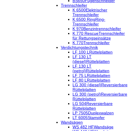
BS650
Fugenschneider
Trennschleifer
K 6500
Elektrischer
Trennschleifer
K 6500 Ring
Ring-
Trennschleifer
K 970
Benzintrennschleifer
K 770 Rescue
Trennschleifer
für Rettungseinsätze
K 770
Trennschleifer
Verdichtungstechnik
LF 100 L
Rüttelplatten
LF 130 LT
(diesel)
Rüttelplatten
LF 130 LT
(petrol)
Rüttelplatten
LF 75 L
Rüttelplatten
LF 80 L
Rüttelplatten
LG 300 (diesel)
Reversierbare
Rüttelplatten
LG 300 (petrol)
Reversierbare
Rüttelplatten
LG 504
Reversierbare
Rüttelplatten
LP 7505
Duplexwalzen
LT 6005
Stampfer
Wandsägen
WS 482 HF
Wandsäge