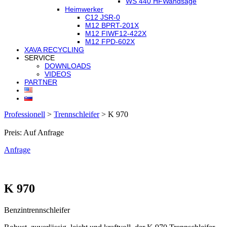
WS 440 HF
Wandsäge
Heimwerker
C12 JSR-0
M12 BPRT-201X
M12 FIWF12-422X
M12 FPD-602X
XAVA RECYCLING
SERVICE
DOWNLOADS
VIDEOS
PARTNER
Professionell
>
Trennschleifer
>
K 970
Preis: Auf Anfrage
Anfrage
K 970
Benzintrennschleifer