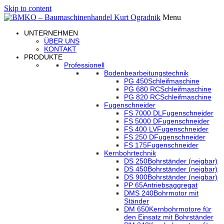
Skip to content
Menu
UNTERNEHMEN
ÜBER UNS
KONTAKT
PRODUKTE
Professionell
Bodenbearbeitungstechnik
PG 450
Schleifmaschine
PG 680 RC
Schleifmaschine
PG 820 RC
Schleifmaschine
Fugenschneider
FS 7000 DL
Fugenschneider
FS 5000 D
Fugenschneider
FS 400 LV
Fugenschneider
FS 250 D
Fugenschneider
FS 175
Fugenschneider
Kernbohrtechnik
DS 250
Bohrständer (neigbar)
DS 450
Bohrständer (neigbar)
DS 900
Bohrständer (neigbar)
PP 65
Antriebsaggregat
DMS 240
Bohrmotor mit
Ständer
DM 650
Kernbohrmotore für
den Einsatz mit Bohrständer