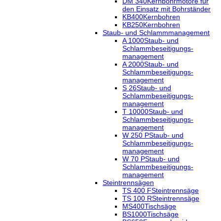
DM 340
Kernbohrmotore für
den Einsatz mit Bohrständer
KB400
Kernbohren
KB250
Kernbohren
Staub- und Schlammmanagement
A 1000
Staub- und
Schlammbeseitigungs-
management
A 2000
Staub- und
Schlammbeseitigungs-
management
S 26
Staub- und
Schlammbeseitigungs-
management
T 10000
Staub- und
Schlammbeseitigungs-
management
W 250 P
Staub- und
Schlammbeseitigungs-
management
W 70 P
Staub- und
Schlammbeseitigungs-
management
Steintrennsägen
TS 400 F
Steintrennsäge
TS 100 R
Steintrennsäge
MS400
Tischsäge
BS1000
Tischsäge