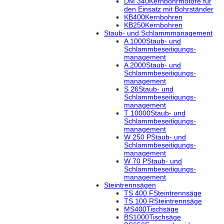
DM 340
Kernbohrmotore für
den Einsatz mit Bohrständer
KB400
Kernbohren
KB250
Kernbohren
Staub- und Schlammmanagement
A 1000
Staub- und
Schlammbeseitigungs-
management
A 2000
Staub- und
Schlammbeseitigungs-
management
S 26
Staub- und
Schlammbeseitigungs-
management
T 10000
Staub- und
Schlammbeseitigungs-
management
W 250 P
Staub- und
Schlammbeseitigungs-
management
W 70 P
Staub- und
Schlammbeseitigungs-
management
Steintrennsägen
TS 400 F
Steintrennsäge
TS 100 R
Steintrennsäge
MS400
Tischsäge
BS1000
Tischsäge