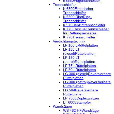
BS650
Fugenschneider
Trennschleifer
K 6500
Elektrischer
Trennschleifer
K 6500 Ring
Ring-
Trennschleifer
K 970
Benzintrennschleifer
K 770 Rescue
Trennschleifer
für Rettungseinsätze
K 770
Trennschleifer
Verdichtungstechnik
LF 100 L
Rüttelplatten
LF 130 LT
(diesel)
Rüttelplatten
LF 130 LT
(petrol)
Rüttelplatten
LF 75 L
Rüttelplatten
LF 80 L
Rüttelplatten
LG 300 (diesel)
Reversierbare
Rüttelplatten
LG 300 (petrol)
Reversierbare
Rüttelplatten
LG 504
Reversierbare
Rüttelplatten
LP 7505
Duplexwalzen
LT 6005
Stampfer
Wandsägen
WS 482 HF
Wandsäge