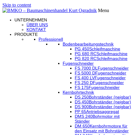
Skip to content
Menu
UNTERNEHMEN
ÜBER UNS
KONTAKT
PRODUKTE
Professionell
Bodenbearbeitungstechnik
PG 450
Schleifmaschine
PG 680 RC
Schleifmaschine
PG 820 RC
Schleifmaschine
Fugenschneider
FS 7000 DL
Fugenschneider
FS 5000 D
Fugenschneider
FS 400 LV
Fugenschneider
FS 250 D
Fugenschneider
FS 175
Fugenschneider
Kernbohrtechnik
DS 250
Bohrständer (neigbar)
DS 450
Bohrständer (neigbar)
DS 900
Bohrständer (neigbar)
PP 65
Antriebsaggregat
DMS 240
Bohrmotor mit
Ständer
DM 650
Kernbohrmotore für
den Einsatz mit Bohrständer