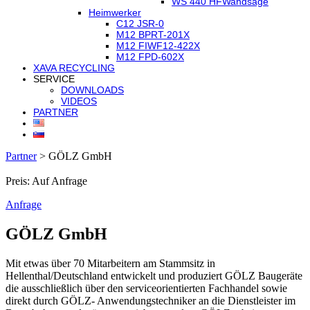
WS 440 HF
Wandsäge
Heimwerker
C12 JSR-0
M12 BPRT-201X
M12 FIWF12-422X
M12 FPD-602X
XAVA RECYCLING
SERVICE
DOWNLOADS
VIDEOS
PARTNER
Partner
>
GÖLZ GmbH
Preis: Auf Anfrage
Anfrage
GÖLZ GmbH
Mit etwas über 70 Mitarbeitern am Stammsitz in
Hellenthal/Deutschland entwickelt und produziert GÖLZ Baugeräte
die ausschließlich über den serviceorientierten Fachhandel sowie
direkt durch GÖLZ- Anwendungstechniker an die Dienstleister im