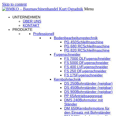
Skip to content
Menu
UNTERNEHMEN
ÜBER UNS
KONTAKT
PRODUKTE
Professionell
Bodenbearbeitungstechnik
PG 450
Schleifmaschine
PG 680 RC
Schleifmaschine
PG 820 RC
Schleifmaschine
Fugenschneider
FS 7000 DL
Fugenschneider
FS 5000 D
Fugenschneider
FS 400 LV
Fugenschneider
FS 250 D
Fugenschneider
FS 175
Fugenschneider
Kernbohrtechnik
DS 250
Bohrständer (neigbar)
DS 450
Bohrständer (neigbar)
DS 900
Bohrständer (neigbar)
PP 65
Antriebsaggregat
DMS 240
Bohrmotor mit
Ständer
DM 650
Kernbohrmotore für
den Einsatz mit Bohrständer