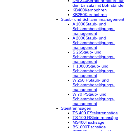
DM 340
Kernbohrmotore für
den Einsatz mit Bohrständer
KB400
Kernbohren
KB250
Kernbohren
Staub- und Schlammmanagement
A 1000
Staub- und
Schlammbeseitigungs-
management
A 2000
Staub- und
Schlammbeseitigungs-
management
S 26
Staub- und
Schlammbeseitigungs-
management
T 10000
Staub- und
Schlammbeseitigungs-
management
W 250 P
Staub- und
Schlammbeseitigungs-
management
W 70 P
Staub- und
Schlammbeseitigungs-
management
Steintrennsägen
TS 400 F
Steintrennsäge
TS 100 R
Steintrennsäge
MS400
Tischsäge
BS1000
Tischsäge