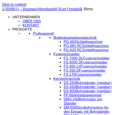
Skip to content
Menu
UNTERNEHMEN
ÜBER UNS
KONTAKT
PRODUKTE
Professionell
Bodenbearbeitungstechnik
PG 450
Schleifmaschine
PG 680 RC
Schleifmaschine
PG 820 RC
Schleifmaschine
Fugenschneider
FS 7000 DL
Fugenschneider
FS 5000 D
Fugenschneider
FS 400 LV
Fugenschneider
FS 250 D
Fugenschneider
FS 175
Fugenschneider
Kernbohrtechnik
DS 250
Bohrständer (neigbar)
DS 450
Bohrständer (neigbar)
DS 900
Bohrständer (neigbar)
PP 65
Antriebsaggregat
DMS 240
Bohrmotor mit
Ständer
DM 650
Kernbohrmotore für
den Einsatz mit Bohrständer