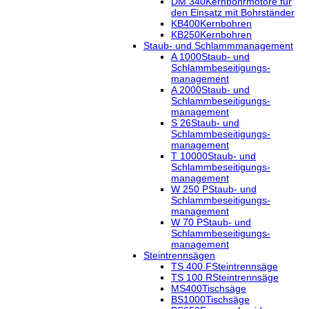
DM 340
Kernbohrmotore für
den Einsatz mit Bohrständer
KB400
Kernbohren
KB250
Kernbohren
Staub- und Schlammmanagement
A 1000
Staub- und
Schlammbeseitigungs-
management
A 2000
Staub- und
Schlammbeseitigungs-
management
S 26
Staub- und
Schlammbeseitigungs-
management
T 10000
Staub- und
Schlammbeseitigungs-
management
W 250 P
Staub- und
Schlammbeseitigungs-
management
W 70 P
Staub- und
Schlammbeseitigungs-
management
Steintrennsägen
TS 400 F
Steintrennsäge
TS 100 R
Steintrennsäge
MS400
Tischsäge
BS1000
Tischsäge