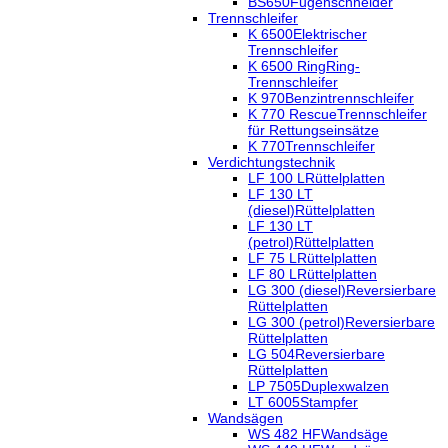
BS650
Fugenschneider
Trennschleifer
K 6500
Elektrischer
Trennschleifer
K 6500 Ring
Ring-
Trennschleifer
K 970
Benzintrennschleifer
K 770 Rescue
Trennschleifer
für Rettungseinsätze
K 770
Trennschleifer
Verdichtungstechnik
LF 100 L
Rüttelplatten
LF 130 LT
(diesel)
Rüttelplatten
LF 130 LT
(petrol)
Rüttelplatten
LF 75 L
Rüttelplatten
LF 80 L
Rüttelplatten
LG 300 (diesel)
Reversierbare
Rüttelplatten
LG 300 (petrol)
Reversierbare
Rüttelplatten
LG 504
Reversierbare
Rüttelplatten
LP 7505
Duplexwalzen
LT 6005
Stampfer
Wandsägen
WS 482 HF
Wandsäge